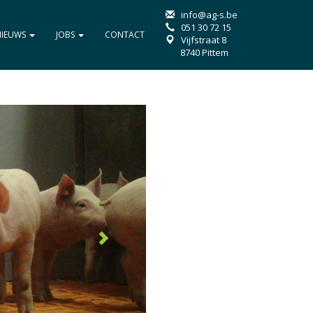
info@ag-s.be
051 30 72 15
NIEUWS
JOBS
CONTACT
Vijfstraat 8
8740 Pittem