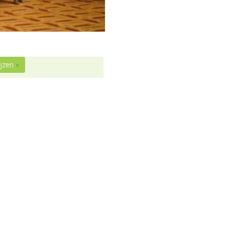
ijzen
»