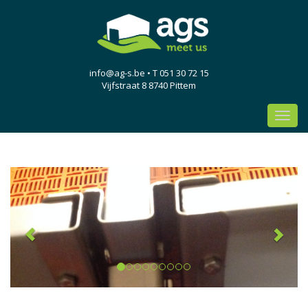
info@ag-s.be
• T 051 30 72 15
Vijfstraat 8 8740 Pittem
Toggl
navig