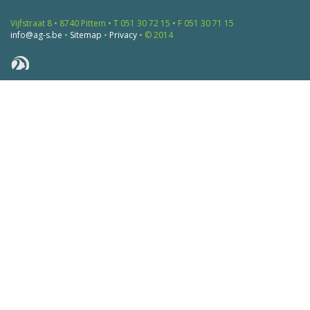
Vijfstraat 8 • 8740 Pittem • T 051 30 72 15 • F 051 30 71 15
info@ag-s.be
•
Sitemap
•
Privacy
• © 2014