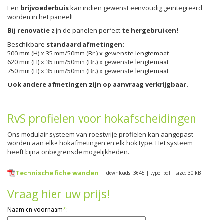
Een
brijvoederbuis
kan indien gewenst eenvoudig geïntegreerd
worden in het paneel!
Bij renovatie
zijn de panelen perfect
te hergebruiken!
Beschikbare
standaard afmetingen:
500 mm (H) x 35 mm/50mm (Br.) x gewenste lengtemaat
620 mm (H) x 35 mm/50mm (Br.) x gewenste lengtemaat
750 mm (H) x 35 mm/50mm (Br.) x gewenste lengtemaat
Ook andere afmetingen zijn op aanvraag verkrijgbaar.
RvS profielen voor hokafscheidingen
Ons modulair systeem van roestvrije profielen kan aangepast
worden aan elke hokafmetingen en elk hok type. Het systeem
heeft bijna onbegrensde mogelijkheden.
Technische fiche wanden
downloads: 3645 | type: pdf | size: 30 kB
Vraag hier uw prijs!
Naam en voornaam
*
: