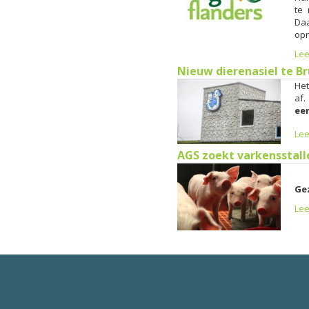
te 
Da
opn
Lee
Nieuw dierenasiel te B
Het
af.
een
Lee
AGS zoekt varkensstal
Ge
Lee