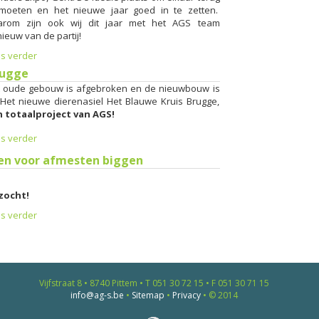
moeten en het nieuwe jaar goed in te zetten.
arom zijn ook wij dit jaar met het AGS team
ieuw van de partij!
s verder
rugge
 oude gebouw is afgebroken en de nieuwbouw is
 Het nieuwe dierenasiel Het Blauwe Kruis Brugge,
 totaalproject van AGS!
s verder
len voor afmesten biggen
zocht!
s verder
Vijfstraat 8 • 8740 Pittem • T 051 30 72 15 • F 051 30 71 15
info@ag-s.be
•
Sitemap
•
Privacy
• © 2014