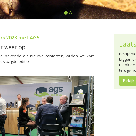
ers 2023 met AGS
Laats
er weer op!
Bekijk hi
el bekende als nieuwe contacten, wilden we kort
biggen e
eslaagde editie.
u ook de
terugvin
Bekijk