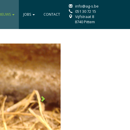
info@ag-s.be
051 30 72 15
NIEUWS
JOBS
CONTACT
Vijfstraat 8
8740 Pittem