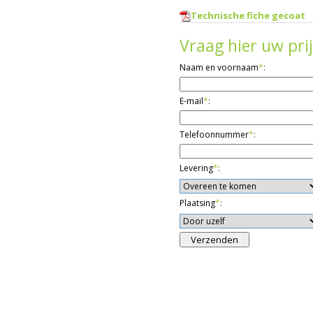
Technische fiche gecoat
Vraag hier uw prij
Naam en voornaam
*
:
E-mail
*
:
Telefoonnummer
*
:
Levering
*
:
Plaatsing
*
: