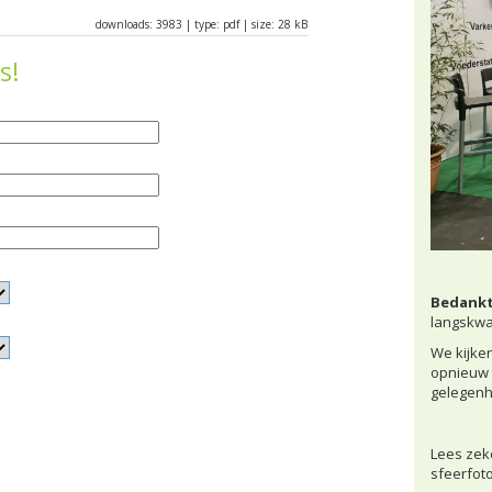
downloads: 3983 | type: pdf | size: 28 kB
s!
Bedank
langskwa
We kijken
opnieuw 
gelegenh
Lees zek
sfeerfoto