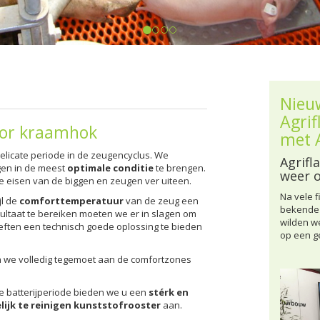
Nieu
Agri
oor kraamhok
met 
licate periode in de zeugencyclus. We
Agrifl
en in de meest
optimale conditie
te brengen.
weer o
de eisen van de biggen en zeugen ver uiteen.
Na vele 
jl de
comforttemperatuur
van de zeug een
bekende 
sultaat te bereiken moeten we er in slagen om
wilden w
ften een technisch goede oplossing te bieden
op een g
 we volledig tegemoet aan de comfortzones
e batterijperiode bieden we u een
stérk en
lijk te reinigen kunststofrooster
aan.