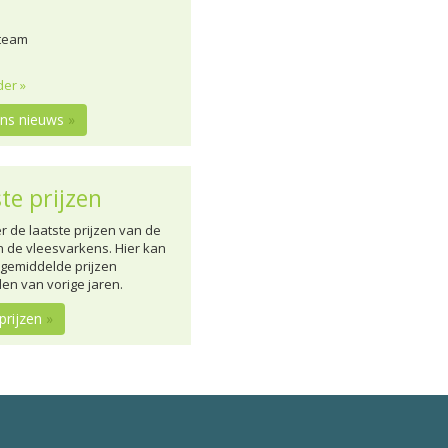
 team
der »
ons nieuws
»
te prijzen
er de laatste prijzen van de
n de vleesvarkens. Hier kan
 gemiddelde prijzen
den van vorige jaren.
 prijzen
»