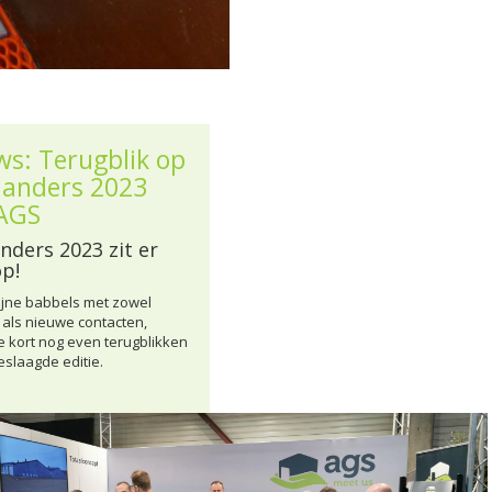
ws: Terugblik op
flanders 2023
AGS
anders 2023 zit er
p!
fijne babbels met zowel
als nieuwe contacten,
e kort nog even terugblikken
eslaagde editie.