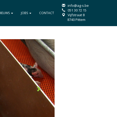
info@ag-s.be
051 30 72 15
NIEUWS
JOBS
CONTACT
Vijfstraat 8
8740 Pittem