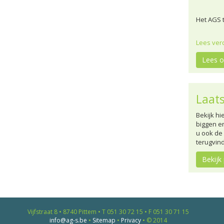
Het AGS
Lees ver
Lees 
Laats
Bekijk hi
biggen e
u ook de
terugvin
Bekijk
Vijfstraat 8 • 8740 Pittem • T 051 30 72 15 • F 051 30 71 15
info@ag-s.be
•
Sitemap
•
Privacy
• © 2014