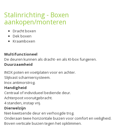
Stalinrichting - Boxen
aankopen/monteren
Dracht boxen
Dek boxen
Kraamboxen
Multifunctioneel
De deuren kunnen als dracht- en als KI-box fungeren.
Duurzaamheid
INOX poten en voetplaten voor en achter.
Slijtvast scharniersysteem.
Inox antimorstrog.
Handigheid
Centraal of individueel bediende deur.
Achterpoot vooruitgebracht.
4 standen, instap vrij.
Dierwelzijn
Niet-kwetsende deur en verhoogde trog.
Onderaan twee horizontale buizen voor comfort en veiligheid.
Boven verticale buizen tegen het opklimmen.