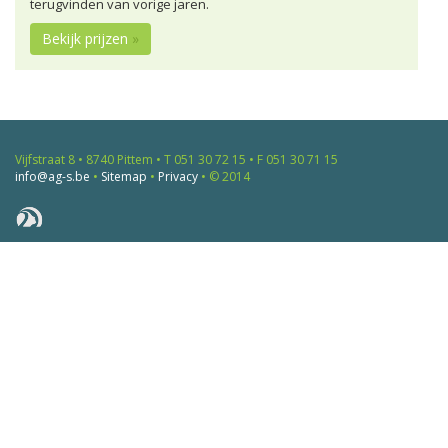
terugvinden van vorige jaren.
Bekijk prijzen
»
Vijfstraat 8 • 8740 Pittem • T 051 30 72 15 • F 051 30 71 15
info@ag-s.be
•
Sitemap
•
Privacy
• © 2014