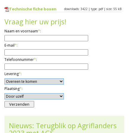
Technische fiche boxen
downloads: 3422 | type: pdf | size: 55 kB
Vraag hier uw prijs!
Naam en voornaam
*
:
E-mail
*
:
Telefoonnummer
*
:
Levering
*
:
Plaatsing
*
:
Nieuws: Terugblik op Agriflanders
2023 met AGS