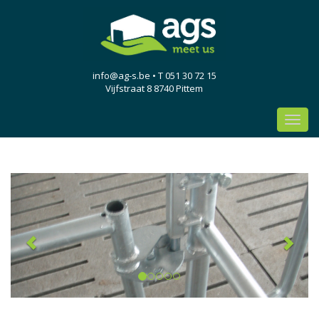
info@ag-s.be
• T 051 30 72 15
Vijfstraat 8 8740 Pittem
Toggl
navig