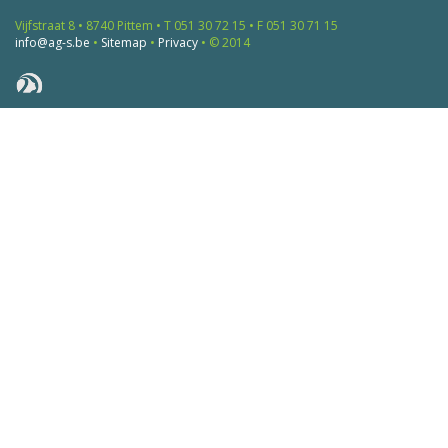
Vijfstraat 8 • 8740 Pittem • T 051 30 72 15 • F 051 30 71 15
info@ag-s.be
•
Sitemap
•
Privacy
• © 2014