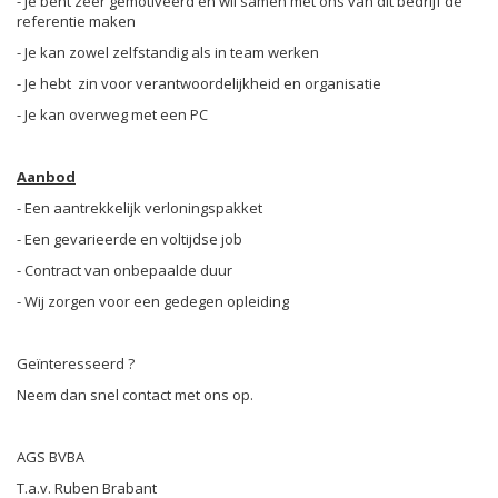
- Je bent zeer gemotiveerd en wil samen met ons van dit bedrijf de
referentie maken
- Je kan zowel zelfstandig als in team werken
- Je hebt zin voor verantwoordelijkheid en organisatie
- Je kan overweg met een PC
Aanbod
- Een aantrekkelijk verloningspakket
- Een gevarieerde en voltijdse job
- Contract van onbepaalde duur
- Wij zorgen voor een gedegen opleiding
Geïnteresseerd ?
Neem dan snel contact met ons op.
AGS BVBA
T.a.v. Ruben Brabant