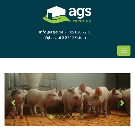
info@ag-s.be
• T 051 30 72 15
Vijfstraat 8 8740 Pittem
Toggl
navig