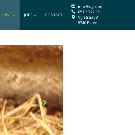
info@ag-s.be
051 30 72 15
NIEUWS
JOBS
CONTACT
Vijfstraat 8
8740 Pittem